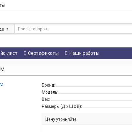
ты
де
йс-лист
Сертификаты
Наши работы
-М
Бренд:
Модель:
Вес:
Размеры (Д x Ш x В):
Цену уточняйте