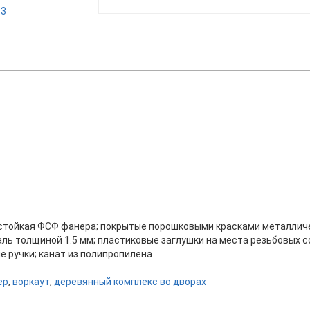
стойкая ФСФ фанера; покрытые порошковыми красками металличе
ь толщиной 1.5 мм; пластиковые заглушки на места резьбовых с
 ручки; канат из полипропилена
ер
,
воркаут
,
деревянный комплекс во дворах