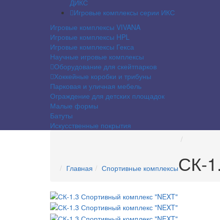
ДИКС
Игровые комплексы серии ИКС
Игровые комплексы VIVANA
Игровые комплексы HPL
Игровые комплексы Гекса
Научные игровые комплексы
Оборудование для скейтпарков
Хоккейные коробки и трибуны
Парковая и уличная мебель
Ограждение для детских площадок
Малые формы
Батуты
Искусственные покрытия
СК-1
Главная
Спортивные комплексы