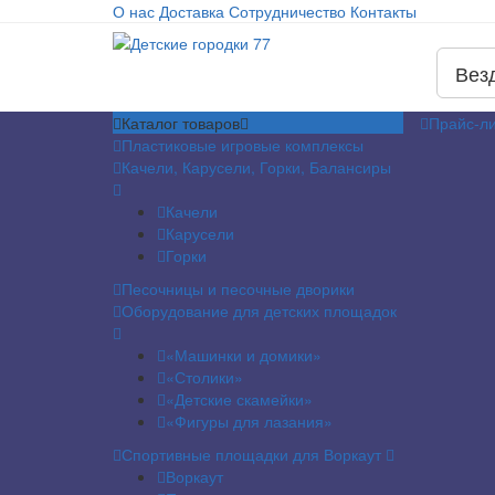
О нас
Доставка
Сотрудничество
Контакты
Вез
Каталог
товаров
Прайс-ли
Пластиковые игровые комплексы
Качели, Карусели, Горки, Балансиры
Качели
Карусели
Горки
Песочницы и песочные дворики
Оборудование для детских площадок
«Машинки и домики»
«Столики»
«Детские скамейки»
«Фигуры для лазания»
Спортивные площадки для Воркаут
Воркаут