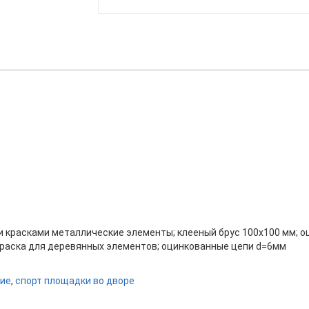
красками металлические элементы; клееный брус 100х100 мм; о
краска для деревянных элементов; оцинкованные цепи d=6мм
ние
,
спорт площадки во дворе