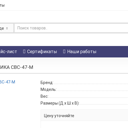
ты
де
йс-лист
Сертификаты
Наши работы
ИКА СВС-47-М
Бренд:
Модель:
Вес:
Размеры (Д x Ш x В):
Цену уточняйте