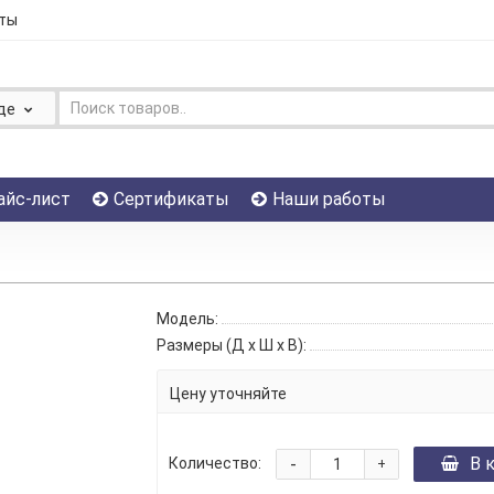
ты
де
айс-лист
Сертификаты
Наши работы
Модель:
Размеры (Д x Ш x В):
Цену уточняйте
-
В 
Количество:
+