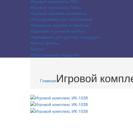
Игровые комплексы HPL
Игровые комплексы Гекса
Научные игровые комплексы
Оборудование для скейтпарков
Хоккейные коробки и трибуны
Парковая и уличная мебель
Ограждение для детских площадок
Малые формы
Батуты
Искусственные покрытия
Игровой компл
Главная