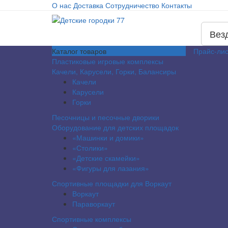
О нас
Доставка
Сотрудничество
Контакты
Вез
Каталог
товаров
Прайс-лис
Пластиковые игровые комплексы
Качели, Карусели, Горки, Балансиры
Качели
Карусели
Горки
Песочницы и песочные дворики
Оборудование для детских площадок
«Машинки и домики»
«Столики»
«Детские скамейки»
«Фигуры для лазания»
Спортивные площадки для Воркаут
Воркаут
Параворкаут
Спортивные комплексы