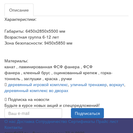
Описание
Характеристики:
Габариты:
6450x2850x5500
мм
Возрастная группа
6-12 лет
Зона безопасности:
9450x5850
мм
Материалы:
канат
,
ламинированная ФСФ фанера
,
ФСФ
фанера
,
клееный брус
,
оцинкованный крепеж
,
горка-
тоннель
,
заглушки
,
краска
,
ручки
деревянный игровой комплекс
,
уличный тренажер
,
воркаут
,
деревянный комплекс во дворах
Подписка на новости
Будьте в курсе новых акций и спецпредложений!
Подписаться
О нас
Доставка
Сотрудничество
Сертификаты
Прайс лист
Контакты