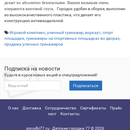
делает их абсолютно безопасными. Вашим малышам очень
Городок удобен в сборке, выполнен
понравится винтовой спуск.
из высококачественного пластика, что делает его
конструкцию антивандальной.
Игровой комплекс
,
уличный тренажер
,
воркаут
,
спорт
площадки
,
тренажеры на спортивных площадках во дворах
,
продажа уличных тренажеров
Подписка на новости
Будьте в курсе новых акций и спецпредложений!
Подписаться
О нас
Доставка
Сотрудничество
Сертификаты
Прайс
лист
Контакты
gorodki77.ru - Детские городки 77 © 2026